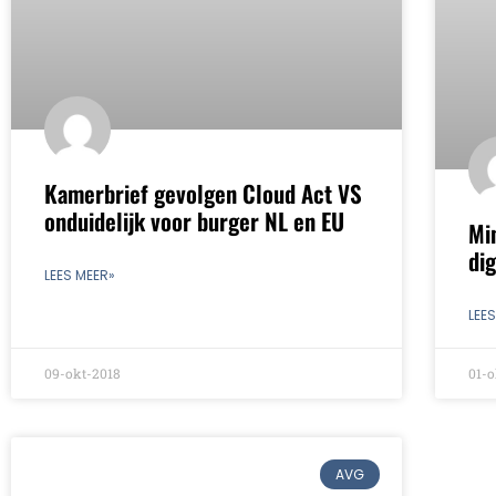
Kamerbrief gevolgen Cloud Act VS
onduidelijk voor burger NL en EU
Mi
dig
LEES MEER»
LEE
09-okt-2018
01-o
AVG