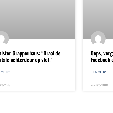
nister Grapperhaus: “Draai de
Oeps, verg
itale achterdeur op slot!”
Facebook 
S MEER»
LEES MEER»
kt-2018
26-sep-2018