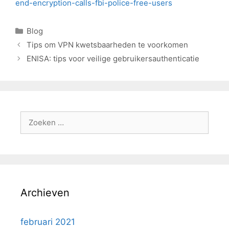
end-encryption-calls-fbi-police-free-users
Categorieën
Blog
Tips om VPN kwetsbaarheden te voorkomen
ENISA: tips voor veilige gebruikersauthenticatie
Zoek
naar:
Archieven
februari 2021